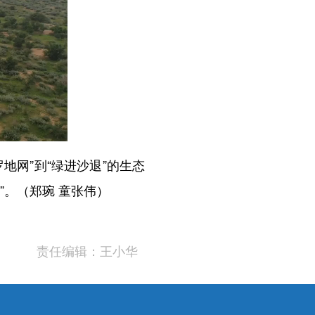
网”到“绿进沙退”的生态
”。（郑琬 童张伟）
责任编辑：王小华