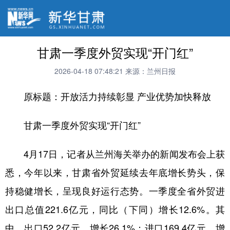
甘肃一季度外贸实现“开门红”
2026-04-18 07:48:21
来源：兰州日报
原标题：开放活力持续彰显 产业优势加快释放
甘肃一季度外贸实现“开门红”
4月17日，记者从兰州海关举办的新闻发布会上获
悉，今年以来，甘肃省外贸延续去年底增长势头，保
持稳健增长，呈现良好运行态势。一季度全省外贸进
出口总值221.6亿元，同比（下同）增长12.6%。其
中，出口52.2亿元，增长26.1%；进口169.4亿元，增