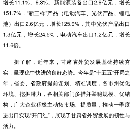
增长11.1%、9.3%。新能源装备出口2.9亿元，增长
151.7%，“新三样”产品（电动汽车、光伏产品、锂电
池）出口2.6亿元，增长125.9%，其中光伏产品出口
1.3亿元，增长24.5%，电动汽车出口1.2亿元，增长
11.6倍。
据了解，近年来，甘肃省外贸发展基础持续夯
实，呈现稳中快进的良好态势。今年是“十五五”开局之
年，省委、省政府提前谋划、精准调度，各市州优化
环境、挖掘潜力，各相关部门多措并举稳规模、优结
构，广大企业积极主动拓市场、提质量，推动一季度
进出口实现“开门红”，展现了甘肃省外贸发展的韧性与
活力。