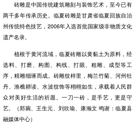
砖雕是中国传统建筑雕刻与装饰艺术，至今已有
两千多年传承历史。临夏砖雕是甘肃省临夏回族自治
州传统特色技艺，2006年入选首批国家级非物质文化
遗产名录。
植根于黄河流域，临夏砖雕以黄黏土为原料，经
选料、打磨、构图、构线、打眼、粗雕、成型等工
序，精雕细琢而成。砖雕纹样里，梅兰竹菊、河州牡
丹、渔樵耕读、水波纹饰等栩栩如生，承载着人民群
众对美好生活的祈愿。一刀一砖，是手艺，更是守
艺。（郑琬、王生元、刘欣瑜、康瀚文 鸣谢：临夏县
融媒体中心）