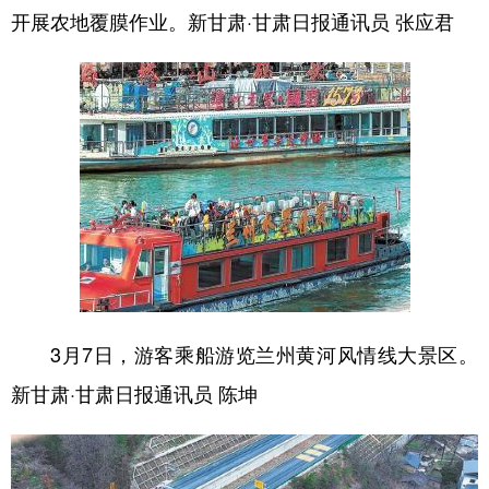
开展农地覆膜作业。新甘肃·甘肃日报通讯员 张应君
3月7日，游客乘船游览兰州黄河风情线大景区。
新甘肃·甘肃日报通讯员 陈坤