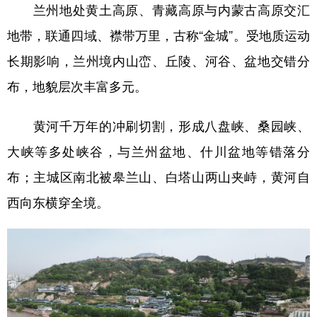
兰州地处黄土高原、青藏高原与内蒙古高原交汇
地带，联通四域、襟带万里，古称“金城”。受地质运动
长期影响，兰州境内山峦、丘陵、河谷、盆地交错分
布，地貌层次丰富多元。
黄河千万年的冲刷切割，形成八盘峡、桑园峡、
大峡等多处峡谷，与兰州盆地、什川盆地等错落分
布；主城区南北被皋兰山、白塔山两山夹峙，黄河自
西向东横穿全境。