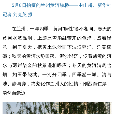
5月8日拍摄的兰州黄河铁桥——中山桥。新华社
记者 刘克英 摄
在兰州，一年四季，黄河“脾性”各不相同。春天的
黄河水波温润，上游冰雪消融带来的色泽，透着绿
意；到了夏天，携黄土泥沙而下浊浪奔涌、浑黄磅
礴；秋天的黄河水势回落、泥沙渐沉，泛着赭黄的河
水与两岸染金的秋景遥相呼应；冬天的黄河清冽含
烟，如玉带绕城。一河分四季，四季塑一城。清与
浊、静与奔，终究化作兰州人的性情：刚烈而仁厚、
淡然而豪迈。