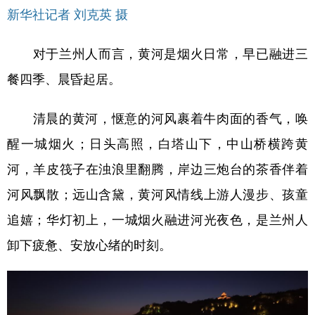
新华社记者 刘克英 摄
对于兰州人而言，黄河是烟火日常，早已融进三
餐四季、晨昏起居。
清晨的黄河，惬意的河风裹着牛肉面的香气，唤
醒一城烟火；日头高照，白塔山下，中山桥横跨黄
河，羊皮筏子在浊浪里翻腾，岸边三炮台的茶香伴着
河风飘散；远山含黛，黄河风情线上游人漫步、孩童
追嬉；华灯初上，一城烟火融进河光夜色，是兰州人
卸下疲惫、安放心绪的时刻。