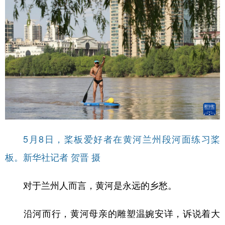
5月8日，桨板爱好者在黄河兰州段河面练习桨
板。新华社记者 贺晋 摄
对于兰州人而言，黄河是永远的乡愁。
沿河而行，黄河母亲的雕塑温婉安详，诉说着大