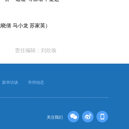
晓倩 马小龙 苏家英）
责任编辑：刘欣瑜
新华访谈
市州动态
关注我们