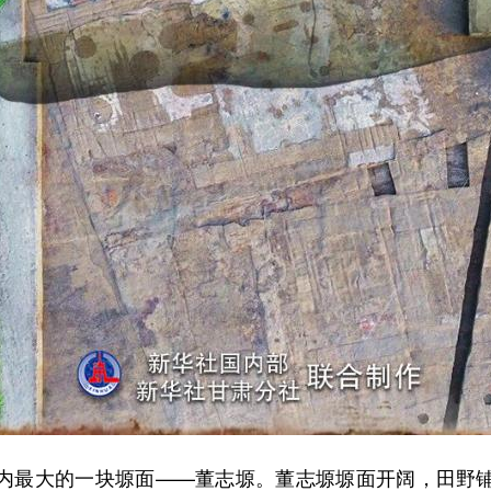
最大的一块塬面——董志塬。董志塬塬面开阔，田野铺