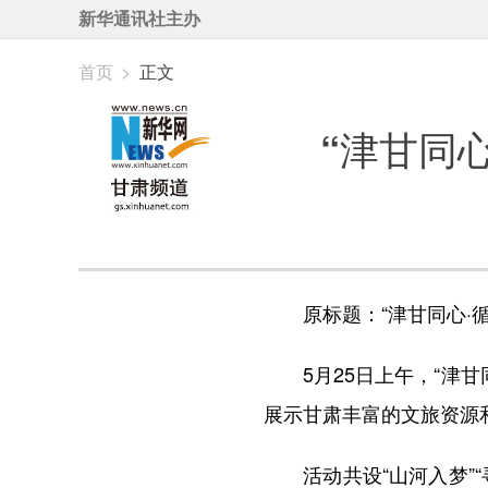
新华通讯社主办
首页
>
正文
“津甘同
原标题：“津甘同心·循
5月25日上午，“津甘
展示甘肃丰富的文旅资源
活动共设“山河入梦”“寻