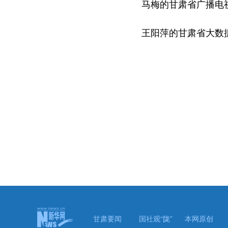
马梅的甘肃省广播电视
王阳萍的甘肃省大数据
甘肃要闻
国社观“陇”
本网原创