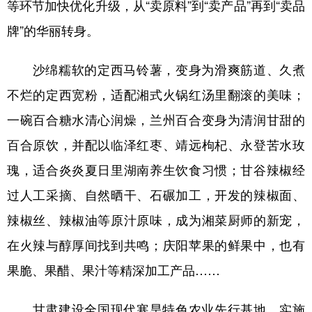
等环节加快优化升级，从“卖原料”到“卖产品”再到“卖品
牌”的华丽转身。
沙绵糯软的定西马铃薯，变身为滑爽筋道、久煮
不烂的定西宽粉，适配湘式火锅红汤里翻滚的美味；
一碗百合糖水清心润燥，兰州百合变身为清润甘甜的
百合原饮，并配以临泽红枣、靖远枸杞、永登苦水玫
瑰，适合炎炎夏日里湖南养生饮食习惯；甘谷辣椒经
过人工采摘、自然晒干、石碾加工，开发的辣椒面、
辣椒丝、辣椒油等原汁原味，成为湘菜厨师的新宠，
在火辣与醇厚间找到共鸣；庆阳苹果的鲜果中，也有
果脆、果醋、果汁等精深加工产品……
甘肃建设全国现代寒旱特色农业先行基地，实施