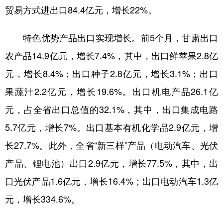
贸易方式进出口84.4亿元，增长22%。
特色优势产品出口实现增长。前5个月，甘肃出口
农产品14.9亿元，增长7.4%，其中，出口鲜苹果2.8亿
元，增长8.4%；出口种子2.8亿元，增长3.1%；出口
果蔬汁2.2亿元，增长19.6%。出口机电产品26.1亿
元，占全省出口总值的32.1%，其中，出口集成电路
5.7亿元，增长7%。出口基本有机化学品2.9亿元，增
长27.7%。此外，全省“新三样”产品（电动汽车、光伏
产品、锂电池）出口2.9亿元，增长77.5%，其中，出
口光伏产品1.6亿元，增长16.4%；出口电动汽车1.3亿
元，增长334.6%。