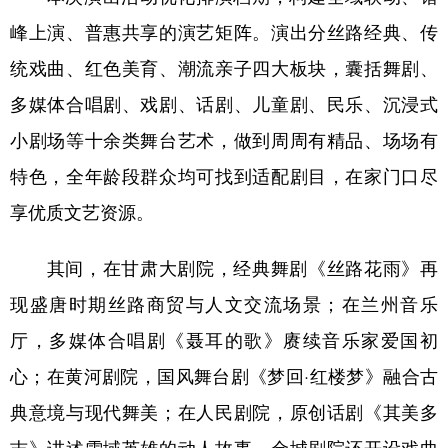
峰上演、普惠共享的演艺矩阵。演出分丝路经典、传
统戏曲、红色美育、潮流亲子四大板块，囊括舞剧、
多媒体合唱剧、戏剧、话剧、儿童剧、民乐、沉浸式
小剧场等十余类舞台艺术，做到周周有精品、场场有
特色，全年龄段群众均可找到适配剧目，在家门口尽
享优质文艺资源。
其间，在甘肃大剧院，经典舞剧《丝路花雨》再
现盛唐时期丝路商贸与人文交流场景；在兰州音乐
厅，多媒体合唱剧《聂耳的歌》赓续音乐家爱国初
心；在黄河剧院，国风舞台剧《梦回·红楼梦》融合古
典意境与现代舞美；在人民剧院，原创话剧《其美多
吉》讲述雪域英雄的动人故事。金城剧院还开设戏曲