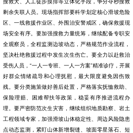
搜救犬、人工徒步摸排等立体化手段，争分夺秒搜救
剩余失联人员。现场指挥部要科学划定核心滑坡危险
区、一线救援作业区、外围治安警戒区，确保救援现
场安全有序。要加强搜救力量统筹，继续配备专职安
全观察员，全程监测边坡动态，严格规范作业流程，
坚决杜绝救援过程中发生次生伤亡。要全力以赴救治
受伤人员，“一人一专班、一人一方案”精准诊疗，开展
好群众情绪疏导和心理抚慰，最大限度避免因伤致
残。要分类施策做好善后处置，严格落实抚恤救助、
保险理赔、困难帮扶等政策，稳妥有序推进流程办
理。要严密防范次生灾害，继续组织地质勘察、岩土
工程领域专家，加强滑坡山体稳定性、周边风险隐患
点动态监测，紧盯山体新增裂缝、坡面零星落石、短