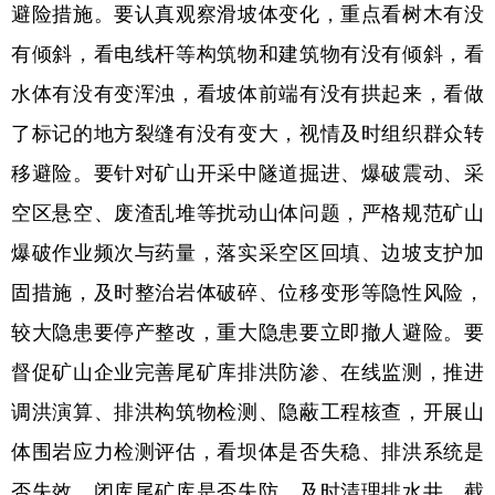
避险措施。要认真观察滑坡体变化，重点看树木有没
有倾斜，看电线杆等构筑物和建筑物有没有倾斜，看
水体有没有变浑浊，看坡体前端有没有拱起来，看做
了标记的地方裂缝有没有变大，视情及时组织群众转
移避险。要针对矿山开采中隧道掘进、爆破震动、采
空区悬空、废渣乱堆等扰动山体问题，严格规范矿山
爆破作业频次与药量，落实采空区回填、边坡支护加
固措施，及时整治岩体破碎、位移变形等隐性风险，
较大隐患要停产整改，重大隐患要立即撤人避险。要
督促矿山企业完善尾矿库排洪防渗、在线监测，推进
调洪演算、排洪构筑物检测、隐蔽工程核查，开展山
体围岩应力检测评估，看坝体是否失稳、排洪系统是
否失效、闭库尾矿库是否失防，及时清理排水井、截