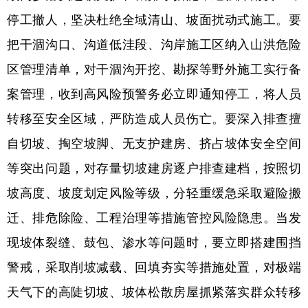
停工撤人，坚决杜绝全域清山、坡面扰动式施工。要
把干涸沟口、沟道低洼段、沟岸施工区纳入山洪危险
区管理清单，对干涸沟开挖、勘探等野外施工实行备
案管理，收到高风险预警务必立即通知停工，将人员
转移至安全区域，严防造成人员伤亡。要深入排查擅
自切坡、掏空坡脚、无支护建房、挤占坡体安全空间
等突出问题，对存量切坡建房逐户排查建档，按照切
坡高度、坡度划定风险等级，分轻重缓急采取避险搬
迁、排危除险、工程治理等措施管控风险隐患。当发
现坡体裂缝、鼓包、渗水等问题时，要立即搭建围挡
警戒，采取削坡减载、回填夯实等措施处置，对极端
天气下的高陡切坡、坡体松散房屋抓紧落实群众转移